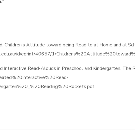
.”
d: Children’s Attitude toward being Read to at Home and at Scho
rdoch.edu.au/id/eprint/40657/1/Childrens%20Attitude%20towa
d Interactive Read-Alouds in Preschool and Kindergarten. The R
/Repeated%20Interactive%20Read-
rgarten%20_%20Reading%20Rockets.pdf