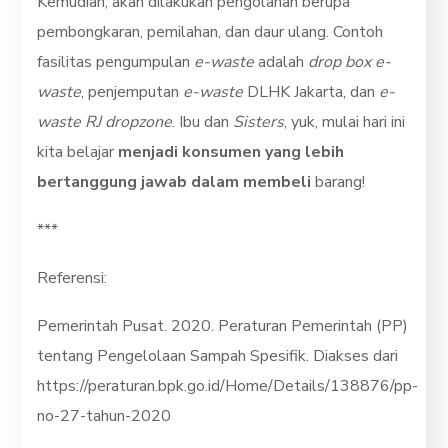
Kemudian, akan dilakukan pengolahan berupa
pembongkaran, pemilahan, dan daur ulang. Contoh
fasilitas pengumpulan
e-waste
adalah
drop box e-
waste
, penjemputan
e-waste
DLHK Jakarta, dan
e-
waste RJ dropzone
. Ibu dan
Sisters
, yuk, mulai hari ini
kita belajar
menjadi konsumen yang lebih
bertanggung jawab dalam membeli
barang!
***
Referensi:
Pemerintah Pusat. 2020. Peraturan Pemerintah (PP)
tentang Pengelolaan Sampah Spesifik. Diakses dari
https://peraturan.bpk.go.id/Home/Details/138876/pp-
no-27-tahun-2020