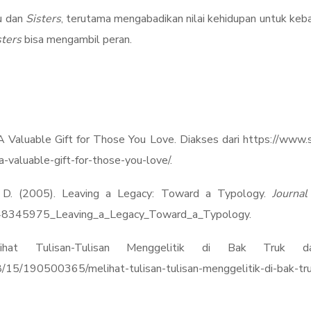
bu dan
Sisters
, terutama mengabadikan nilai kehidupan untuk keba
sters
bisa mengambil peran.
 A Valuable Gift for Those You Love. Diakses dari https://www.
a-valuable-gift-for-those-you-love/.
 D. (2005). Leaving a Legacy: Toward a Typology.
Journal
/248345975_Leaving_a_Legacy_Toward_a_Typology.
lihat Tulisan-Tulisan Menggelitik di Bak Truk d
15/190500365/melihat-tulisan-tulisan-menggelitik-di-bak-tru