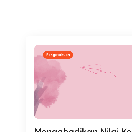
Pengetahuan
Mengabadikan Nilai Keh