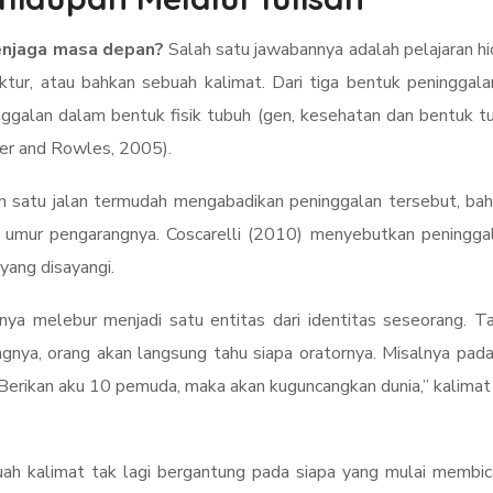
menjaga masa depan?
Salah satu jawabannya adalah pelajaran hi
tektur, atau bahkan sebuah kalimat. Dari tiga bentuk peninggalan
ninggalan dalam bentuk fisik tubuh (gen, kesehatan dan bentuk 
ter and Rowles, 2005).
ah satu jalan termudah mengabadikan peninggalan tersebut, ba
hi umur pengarangnya. Coscarelli (2010) menyebutkan peninggala
yang disayangi.
ya melebur menjadi satu entitas dari identitas seseorang. T
ngnya, orang akan langsung tahu siapa oratornya. Misalnya pad
Berikan aku 10 pemuda, maka akan kuguncangkan dunia,” kalimat 
buah kalimat tak lagi bergantung pada siapa yang mulai membic