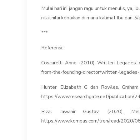
Mulai hari ini jangan ragu untuk menulis, ya, I
nilai-nilai kebaikan di mana kalimat Ibu dan
Si
***
Referensi:
Coscarelli, Anne. (2010). Written Legacies:
from-the-founding-director/written-legacies-
Hunter, Elizabeth G dan Rowles, Graham
https://www.researchgate.net/publication
Rizal Jawahir Gustav. (2020). Me
https://www.kompas.com/tren/read/2020/08/