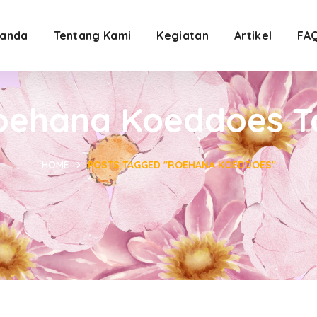
anda
Tentang Kami
Kegiatan
Artikel
FA
oehana Koeddoes T
HOME
POSTS TAGGED "ROEHANA KOEDDOES"