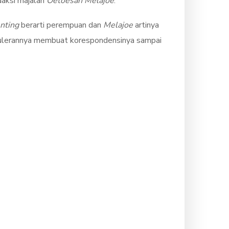
daksi majalah
Oetoesan Melajoe
.
nting
berarti perempuan dan
Melajoe
artinya
opulerannya membuat korespondensinya sampai