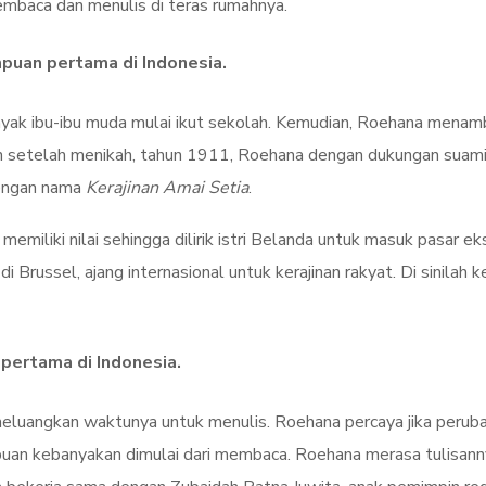
membaca dan menulis di teras rumahnya.
puan pertama di Indonesia.
banyak ibu-ibu muda mulai ikut sekolah. Kemudian, Roehana mena
 setelah menikah, tahun 1911, Roehana dengan dukungan suamin
dengan nama
Kerajinan Amai Setia
.
memiliki nilai sehingga dilirik istri Belanda untuk masuk pasar 
g
di Brussel, ajang internasional untuk kerajinan rakyat. Di sinila
pertama di Indonesia.
luangkan waktunya untuk menulis. Roehana percaya jika perubaha
uan kebanyakan dimulai dari membaca. Roehana merasa tulisanny