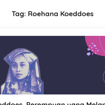
Tag:
Roehana Koeddoes
eddoes, Perempuan yang Mel