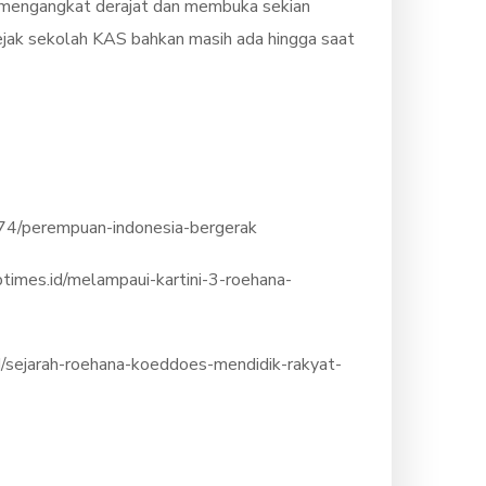
nya mengangkat derajat dan membuka sekian
 Jejak sekolah KAS bahkan masih ada hingga saat
1374/perempuan-indonesia-bergerak
btimes.id/melampaui-kartini-3-roehana-
id/sejarah-roehana-koeddoes-mendidik-rakyat-