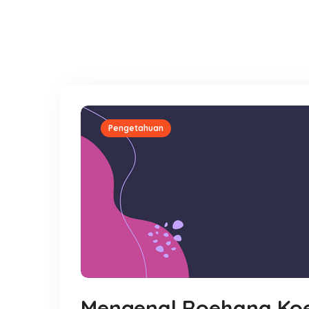
Pengetahuan
Mengenal Roehana Ko