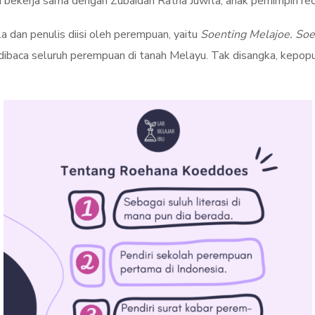
a bekerja sama dengan Zubaidah Ratna Juwita, anak pemimpin re
a dan penulis diisi oleh perempuan, yaitu
Soenting Melajoe. Soe
t dibaca seluruh perempuan di tanah Melayu. Tak disangka, kep