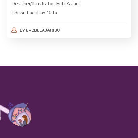
Desainer/Illustrator: Rifki Aviani
Editor: Fadlillah Octa
BY
LABBELAJARIBU