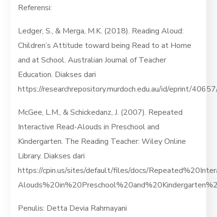
Referensi:
Ledger, S., & Merga, M.K. (2018). Reading Aloud:
Children’s Attitude toward being Read to at Home
and at School. Australian Journal of Teacher
Education. Diakses dari
https://researchrepository.murdoch.edu.au/id/eprint/
McGee, L.M., & Schickedanz, J. (2007). Repeated
Interactive Read-Alouds in Preschool and
Kindergarten. The Reading Teacher: Wiley Online
Library. Diakses dari
https://cpin.us/sites/default/files/docs/Repeated%20Int
Alouds%20in%20Preschool%20and%20Kindergarten%
Penulis: Detta Devia Rahmayani