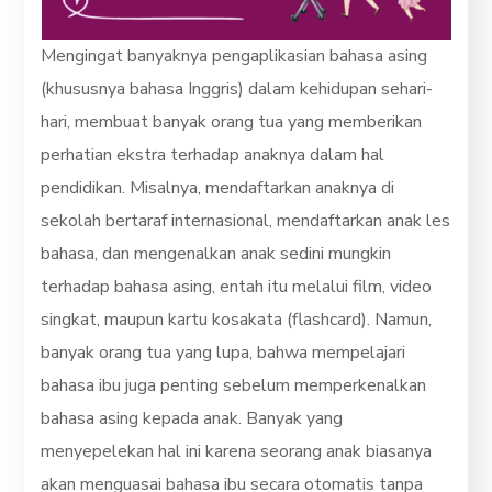
Mengingat banyaknya pengaplikasian bahasa asing
(khususnya bahasa Inggris) dalam kehidupan sehari-
hari, membuat banyak orang tua yang memberikan
perhatian ekstra terhadap anaknya dalam hal
pendidikan. Misalnya, mendaftarkan anaknya di
sekolah bertaraf internasional, mendaftarkan anak les
bahasa, dan mengenalkan anak sedini mungkin
terhadap bahasa asing, entah itu melalui film, video
singkat, maupun kartu kosakata (flashcard). Namun,
banyak orang tua yang lupa, bahwa mempelajari
bahasa ibu juga penting sebelum memperkenalkan
bahasa asing kepada anak. Banyak yang
menyepelekan hal ini karena seorang anak biasanya
akan menguasai bahasa ibu secara otomatis tanpa