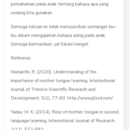
pemahaman pada anak tentang bahasa apa yang
sedang kita gunakan.
Semoga tulisan ini tidak menyurutkan semangat ibu-
ibu dalam mengajarkan bahasa asing pada anak.
Semoga bermanfaat, ya! Salam hangat.
Referensi:
Nishanthi, R. (2020). Understanding of the
importance of mother tongue learning. International
Journal of Trend in Scientific Research and
Development, 5(1). 77-80. http://www.ijtsrd.com/
Yadav, M. K. (2014). Role of mother tongue in second
language learning. International Journal of Research,
1(11). 572-582