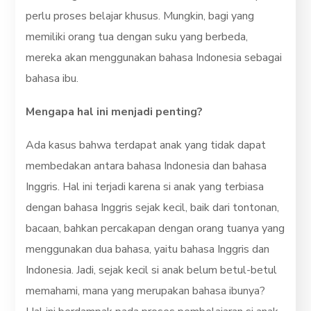
perlu proses belajar khusus. Mungkin, bagi yang
memiliki orang tua dengan suku yang berbeda,
mereka akan menggunakan bahasa Indonesia sebagai
bahasa ibu.
Mengapa hal ini menjadi penting?
Ada kasus bahwa terdapat anak yang tidak dapat
membedakan antara bahasa Indonesia dan bahasa
Inggris. Hal ini terjadi karena si anak yang terbiasa
dengan bahasa Inggris sejak kecil, baik dari tontonan,
bacaan, bahkan percakapan dengan orang tuanya yang
menggunakan dua bahasa, yaitu bahasa Inggris dan
Indonesia. Jadi, sejak kecil si anak belum betul-betul
memahami, mana yang merupakan bahasa ibunya?