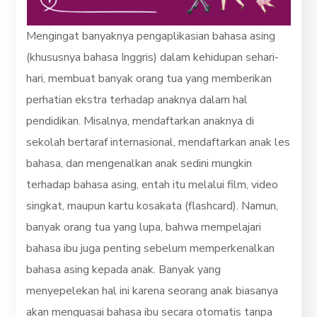
Mengingat banyaknya pengaplikasian bahasa asing
(khususnya bahasa Inggris) dalam kehidupan sehari-
hari, membuat banyak orang tua yang memberikan
perhatian ekstra terhadap anaknya dalam hal
pendidikan. Misalnya, mendaftarkan anaknya di
sekolah bertaraf internasional, mendaftarkan anak les
bahasa, dan mengenalkan anak sedini mungkin
terhadap bahasa asing, entah itu melalui film, video
singkat, maupun kartu kosakata (flashcard). Namun,
banyak orang tua yang lupa, bahwa mempelajari
bahasa ibu juga penting sebelum memperkenalkan
bahasa asing kepada anak. Banyak yang
menyepelekan hal ini karena seorang anak biasanya
akan menguasai bahasa ibu secara otomatis tanpa