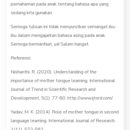
pemahaman pada anak tentang bahasa apa yang
sedang kita gunakan.
Semoga tulisan ini tidak menyurutkan semangat ibu-
ibu dalam mengajarkan bahasa asing pada anak.
Semoga bermanfaat, ya! Salam hangat.
Referensi:
Nishanthi, R. (2020). Understanding of the
importance of mother tongue learning. International
Journal of Trend in Scientific Research and
Development, 5(1). 77-80. http://www.ijtsrd.com/
Yadav, M. K. (2014). Role of mother tongue in second
language learning. International Journal of Research,
1(11). 572-582