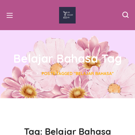
Belajar Bahasa Tag
HOME
POSTS TAGGED "BELAJAR BAHASA"
Tag:
Belajar Bahasa