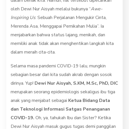
dalam benak kita. Namun, hal tersebut dipecahkan
oleh Dewi Nur Aisyah melalui bukunya “
Awe-
Inspiring Us
: Sebuah Perjalanan Mengukir Cinta,
Merenda Asa, Menggapai Pernikahan Mulia”. Ia
menjabarkan bahwa status lajang, menikah, dan
memiliki anak tidak akan menghentikan langkah kita
dalam meraih cita-cita.
Selama masa pandemi COVID-19 lalu, mungkin
sebagian besar dari kita sudah akrab dengan sosok
dirinya. Yup!
Dewi Nur Aisyah, S.KM, M.Sc, PhD, DIC
merupakan seorang epidemiologis sekaligus ibu tiga
anak yang menjabat sebagai
Ketua Bidang Data
dan Teknologi Informasi Satgas Penanganan
COVID-19.
Oh, ya, tahukah Ibu dan Sister? Ketika
Dewi Nur Aisyah masuk gugus tugas demi panggilan