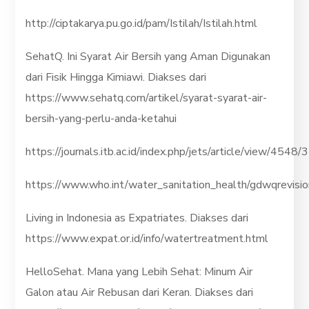
http://ciptakarya.pu.go.id/pam/Istilah/Istilah.html
SehatQ. Ini Syarat Air Bersih yang Aman Digunakan
dari Fisik Hingga Kimiawi. Diakses dari
https://www.sehatq.com/artikel/syarat-syarat-air-
bersih-yang-perlu-anda-ketahui
https://journals.itb.ac.id/index.php/jets/article/view/4548
https://www.who.int/water_sanitation_health/gdwqrevisio
Living in Indonesia as Expatriates. Diakses dari
https://www.expat.or.id/info/watertreatment.html
HelloSehat. Mana yang Lebih Sehat: Minum Air
Galon atau Air Rebusan dari Keran. Diakses dari