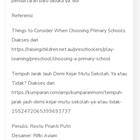
pendaftaran baru dibuka ya, Bu!
Referensi:
Things to Consider When Choosing Primary Schools.
Diakses dari
https://raisingchildren.net.au/preschoolers/play-
learning/preschool/choosing-a-primary-school
Tempuh Jarak Jauh Demi Kejar Mutu Sekolah, Ya atau
Tidak? Diakses dari
https://kumparan.com/amp/kumparanmom/tempuh-
jarak-jauh-demi-kejar-mutu-sekolah-ya-atau-tidak-
1552472065399693737
Penulis: Restu Prianti Putri
Desainer: Rifki Aviani