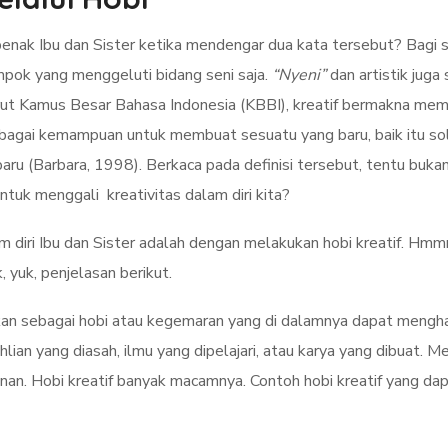
 benak Ibu dan Sister ketika mendengar dua kata tersebut? Bagi s
pok yang menggeluti bidang seni saja.
“Nyeni”
dan artistik juga
enurut Kamus Besar Bahasa Indonesia (KBBI), kreatif bermakna mem
 sebagai kemampuan untuk membuat sesuatu yang baru, baik itu s
aru (Barbara, 1998). Berkaca pada definisi tersebut, tentu bukan
untuk menggali kreativitas dalam diri kita?
am diri Ibu dan Sister adalah dengan melakukan hobi kreatif. H
 yuk, penjelasan berikut.
ikan sebagai hobi atau kegemaran yang di dalamnya dapat menghasi
ian yang diasah, ilmu yang dipelajari, atau karya yang dibuat. M
n. Hobi kreatif banyak macamnya. Contoh hobi kreatif yang dapa