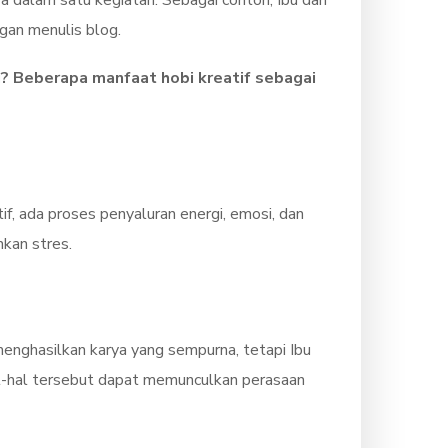
a dalam satu kegiatan. Sebagai contoh, Ibu dan
gan menulis blog.
itu? Beberapa manfaat hobi kreatif sebagai
if, ada proses penyaluran energi, emosi, dan
kan stres.
 menghasilkan karya yang sempurna, tetapi Ibu
 Hal-hal tersebut dapat memunculkan perasaan