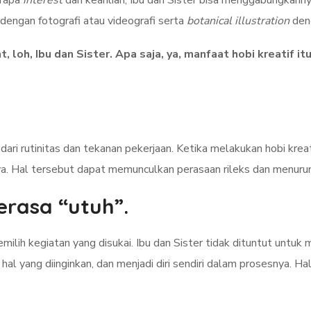
erapa
interest
dan keahlian, Ibu dan Sister bisa menggabungkanny
engan fotografi atau videografi serta
botanical illustration
den
t, loh, Ibu dan Sister. Apa saja, ya, manfaat hobi kreatif 
.
ri rutinitas dan tekanan pekerjaan. Ketika melakukan hobi kreat
ya. Hal tersebut dapat memunculkan perasaan rileks dan menurun
erasa “utuh”.
milih kegiatan yang disukai. Ibu dan Sister tidak dituntut untuk
i hal yang diinginkan, dan menjadi diri sendiri dalam prosesnya.