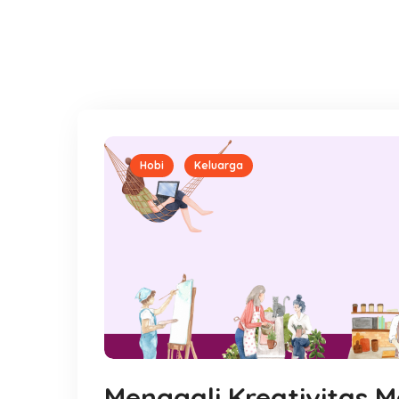
Hobi
Keluarga
Menggali Kreativitas M