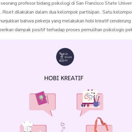
n, seorang profesor bidang psikologi di San Francisco State Univ
a. Riset dilakukan dalam dua kelompok partisipan. Satu kelompok 
 menunjukkan bahwa pekerja yang melakukan hobi kreatif cenderun
emberikan dampak positif terhadap proses pemulihan psikologis p