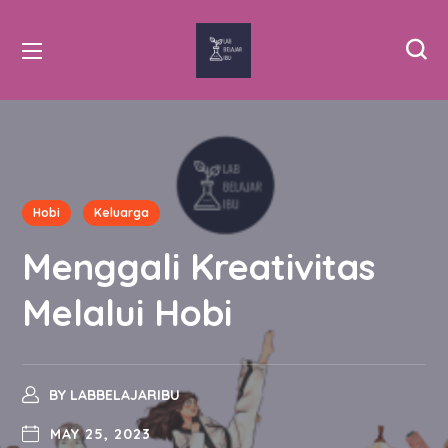
Hobi
Keluarga
Menggali Kreativitas
Melalui Hobi
BY
LABBELAJARIBU
MAY 25, 2023