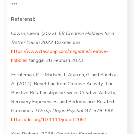
***
Referensi:
Cowan, Cierra. (2022).
69 Creative Hobbies for a
Better You in 2023
. Diakses dari
https://www.classpop.com/magazine/creative-
hobbies
tanggal 28 Februari 2023.
Eschleman, K.J., Madsen, J., Alarcon, G. and Barelka,
A. (2014). Benefiting from Creative Activity: The
Positive Relationships between Creative Activity,
Recovery Experiences, and Performance-Related
Outcomes.
J Occup Organ Psychol
. 87: 579–598.
https://doi.org/10.1111/joop.12064
Kerr, Barbara. (2023) Creativity.
Encyclopedia