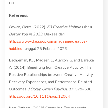
***
Referensi:
Cowan, Cierra. (2022).
69 Creative Hobbies for a
Better You in 2023
. Diakses dari
https://www.classpop.com/magazine/creative-
hobbies
tanggal 28 Februari 2023.
Eschleman, K.J., Madsen, J., Alarcon, G. and Barelka,
A. (2014). Benefiting from Creative Activity: The
Positive Relationships between Creative Activity,
Recovery Experiences, and Performance-Related
Outcomes.
J Occup Organ Psychol
. 87: 579–598.
https://doi.org/10.1111/joop.12064
Kerr, Barbara. (2023) Creativity.
Encyclopedia