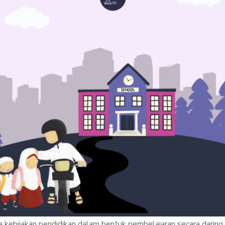
 kebijakan pendidikan dalam bentuk pembelajaran secara daring