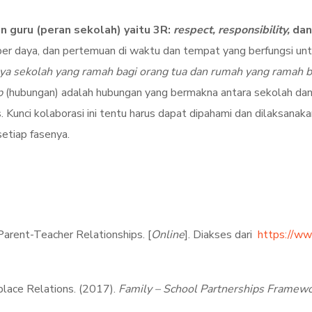
an guru (peran sekolah) yaitu 3R:
respect, responsibility,
da
er daya, dan pertemuan di waktu dan tempat yang berfungsi u
nya sekolah yang ramah bagi orang tua dan rumah yang ramah 
p
(hubungan) adalah hubungan yang bermakna antara sekolah da
Kunci kolaborasi ini tentu harus dapat dipahami dan dilaksanak
etiap fasenya.
Parent-Teacher Relationships. [
Online
]. Diakses dari
https://www
lace Relations. (2017).
Family – School Partnerships Framew